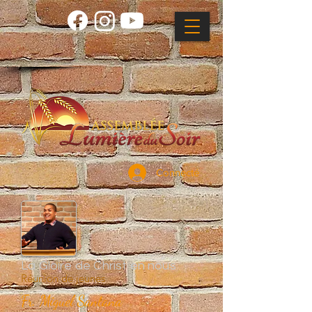
Connecté
La Gloire de Christ en nous
Réunion de jeunes
Fr. Miguel Santana