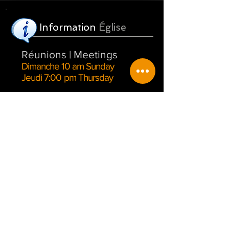
Information
Église
Réunions | Meetings
Dimanche 10 am Sunday
Jeudi 7:00 pm Thursday
Notre
emplacement
16, du Pont, Warden
Québec, Canada
J0E 2M0