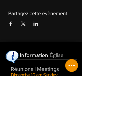
Partagez cette évènement
Information
Église
Réunions | Meetings
Dimanche 10 am Sunday
Jeudi 7:00 pm Thursday
Notre
emplacement
16, du Pont, Warden
Québec, Canada